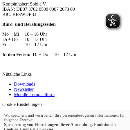
Kontoinhaber: Sobi e.V.
IBAN: DE07 3702 0500 0007 2073 00
BIC: BFSWDE33
Büro- und Beratungszeiten
Mo + Mi 10 – 16 Uhr
Di + Do 10 – 13 Uhr
Fr 10 – 12 Uhr
In den Ferien:
Di + Do 10 – 12 Uhr
Nützliche Links
Downloads
Newsletter
Moodle Lernplattform
Cookie Einstellungen
Widerrufsformular
Wir speichern und verarbeiten Ihre personenbezogenen Informationen für
© 2026 Kufer Software GmbH
folgende Zwecke:
Speicherung von Einstellungen dieser Anwendung, Funktionelle
Cookies, Essenzielle Cookies.
Impressum