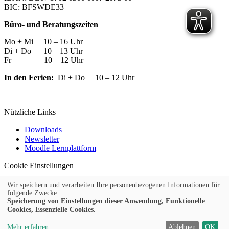
BIC: BFSWDE33
Büro- und Beratungszeiten
Mo + Mi 10 – 16 Uhr
Di + Do 10 – 13 Uhr
Fr 10 – 12 Uhr
In den Ferien:
Di + Do 10 – 12 Uhr
Nützliche Links
Downloads
Newsletter
Moodle Lernplattform
Cookie Einstellungen
Widerrufsformular
Wir speichern und verarbeiten Ihre personenbezogenen Informationen für
© 2026 Kufer Software GmbH
folgende Zwecke:
Speicherung von Einstellungen dieser Anwendung, Funktionelle
Cookies, Essenzielle Cookies.
Impressum
AGB
Mehr erfahren
Ablehnen
OK
Datenschutz