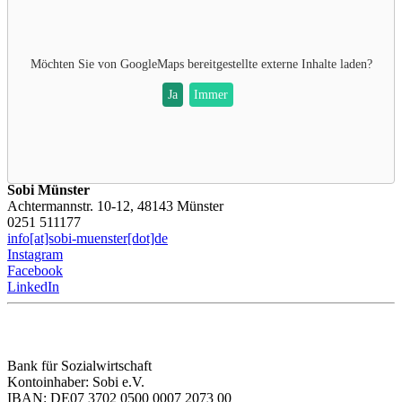
Möchten Sie von
GoogleMaps
bereitgestellte externe Inhalte laden?
Ja
Immer
Sobi Münster
Achtermannstr. 10-12, 48143 Münster
0251 511177
info[at]sobi-muenster[dot]de
Instagram
Facebook
LinkedIn
Bank für Sozialwirtschaft
Kontoinhaber: Sobi e.V.
IBAN: DE07 3702 0500 0007 2073 00