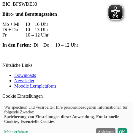
BIC: BFSWDE33
Büro- und Beratungszeiten
Mo + Mi 10 – 16 Uhr
Di + Do 10 – 13 Uhr
Fr 10 – 12 Uhr
In den Ferien:
Di + Do 10 – 12 Uhr
Nützliche Links
Downloads
Newsletter
Moodle Lernplattform
Cookie Einstellungen
Widerrufsformular
Wir speichern und verarbeiten Ihre personenbezogenen Informationen für
© 2026 Kufer Software GmbH
folgende Zwecke:
Speicherung von Einstellungen dieser Anwendung, Funktionelle
Cookies, Essenzielle Cookies.
Impressum
AGB
Mehr erfahren
Ablehnen
OK
Datenschutz