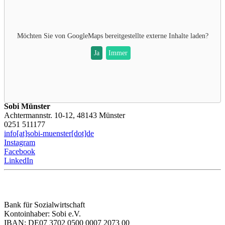
Möchten Sie von
GoogleMaps
bereitgestellte externe Inhalte laden?
Ja
Immer
Sobi Münster
Achtermannstr. 10-12, 48143 Münster
0251 511177
info[at]sobi-muenster[dot]de
Instagram
Facebook
LinkedIn
Bank für Sozialwirtschaft
Kontoinhaber: Sobi e.V.
IBAN: DE07 3702 0500 0007 2073 00