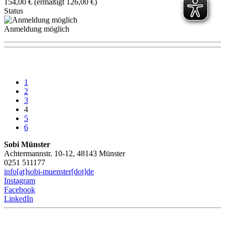
154,00 € (ermäßigt 126,00 €)
Status
Anmeldung möglich
1
2
3
4
5
6
Sobi Münster
Achtermannstr. 10-12, 48143 Münster
0251 511177
info[at]sobi-muenster[dot]de
Instagram
Facebook
LinkedIn