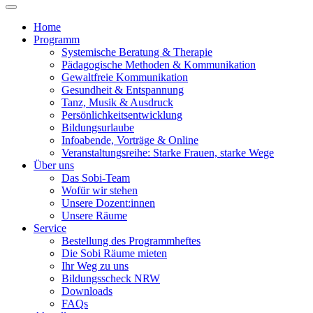
Home
Programm
Systemische Beratung & Therapie
Pädagogische Methoden & Kommunikation
Gewaltfreie Kommunikation
Gesundheit & Entspannung
Tanz, Musik & Ausdruck
Persönlichkeitsentwicklung
Bildungsurlaube
Infoabende, Vorträge & Online
Veranstaltungsreihe: Starke Frauen, starke Wege
Über uns
Das Sobi-Team
Wofür wir stehen
Unsere Dozent:innen
Unsere Räume
Service
Bestellung des Programmheftes
Die Sobi Räume mieten
Ihr Weg zu uns
Bildungsscheck NRW
Downloads
FAQs