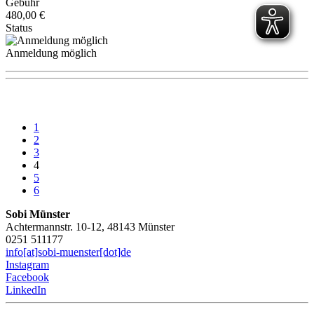
Gebühr
480,00 €
Status
Anmeldung möglich
1
2
3
4
5
6
Sobi Münster
Achtermannstr. 10-12, 48143 Münster
0251 511177
info[at]sobi-muenster[dot]de
Instagram
Facebook
LinkedIn