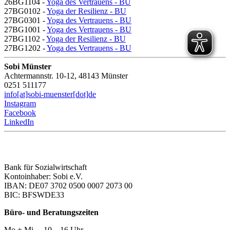
26BG1104 -
Yoga des Vertrauens - BU
27BG0102 -
Yoga der Resilienz - BU
27BG0301 -
Yoga des Vertrauens - BU
27BG1001 -
Yoga des Vertrauens - BU
27BG1102 -
Yoga der Resilienz - BU
27BG1202 -
Yoga des Vertrauens - BU
Sobi Münster
Achtermannstr. 10-12, 48143 Münster
0251 511177
info[at]sobi-muenster[dot]de
Instagram
Facebook
LinkedIn
Bank für Sozialwirtschaft
Kontoinhaber: Sobi e.V.
IBAN: DE07 3702 0500 0007 2073 00
BIC: BFSWDE33
Büro- und Beratungszeiten
Mo + Mi 10 – 16 Uhr