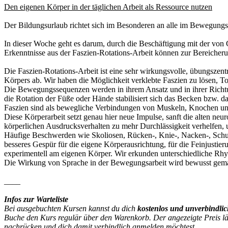
Den eigenen Körper in der täglichen Arbeit als Ressource nutzen
Der Bildungsurlaub richtet sich im Besonderen an alle im Bewegungs-
In dieser Woche geht es darum, durch die Beschäftigung mit der von 
Erkenntnisse aus der Faszien-Rotations-Arbeit können zur Bereicheru
Die Faszien-Rotations-Arbeit ist eine sehr wirkungsvolle, übungszent
Körpers ab. Wir haben die Möglichkeit verklebte Faszien zu lösen, T
Die Bewegungssequenzen werden in ihrem Ansatz und in ihrer Richtung
die Rotation der Füße oder Hände stabilisiert sich das Becken bzw. da
Faszien sind als bewegliche Verbindungen von Muskeln, Knochen u
Diese Körperarbeit setzt genau hier neue Impulse, sanft die alten n
körperlichen Ausdrucksverhalten zu mehr Durchlässigkeit verhelfen,
Häufige Beschwerden wie Skoliosen, Rücken-, Knie-, Nacken-, Schult
besseres Gespür für die eigene Körperausrichtung, für die Feinjustie
experimentell am eigenen Körper. Wir erkunden unterschiedliche R
Die Wirkung von Sprache in der Bewegungsarbeit wird bewusst gemach
____
Infos zur Warteliste
Bei ausgebuchten Kursen kannst du dich
kostenlos und unverbindli
Buche den Kurs regulär über den Warenkorb. Der angezeigte Preis lässt
nachrücken und dich damit verbindlich anmelden möchtest.