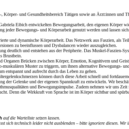
, Körper- und Gesundheitsbereich Tätigen sowie an Ärzt:innen und The
Gabriela Eibich entwickelten Bewegungsarbeit, den eigenen Körper wied
ng jeder Bewegungs- und Körperarbeit genutzt werden und lassen sich g
rierte und dynamische Körperarbeit. Das Netzwerk aus Faszien, als Tei
orsionen zu beeinflussen und Dysbalancen wieder auszugleichen.
 deutlich und entstehen aus der Peripherie. Das Muskel-Faszien-Syste
s Brustbein.
nd Organen Brücken zwischen Körper, Emotion, Kognitivem und Geist
euro-muskulären Muster zu triggern, um ihnen alternative Bewegungs- 
 um entspannt und aufrecht durch das Leben zu gehen.
ergelenkschmerzen können durch diese Arbeit schnell und fortdauernd g
rung der Gelenke und der eigenen Spannkraft zu entwickeln. Wir beschäf
hythmusqualitäten und Bewegungsimpulse. Zudem nehmen wir uns Zeit 
t. Denn die Wirkkraft von Sprache ist im Körper sichtbar und spürba
ch
auf die Warteliste setzen lassen.
 sich technisch leider nicht ausblenden – bitte ignoriere diesen. Wir i