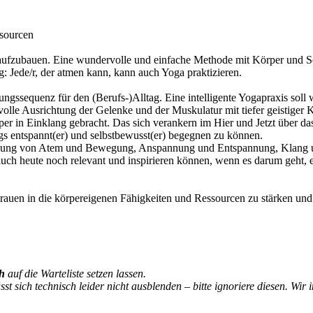
ssourcen
ag aufzubauen. Eine wundervolle und einfache Methode mit Körper und S
: Jede/r, der atmen kann, kann auch Yoga praktizieren.
bungssequenz für den (Berufs-)Alltag. Eine intelligente Yogapraxis sol
volle Ausrichtung der Gelenke und der Muskulatur mit tiefer geistiger K
n Einklang gebracht. Das sich verankern im Hier und Jetzt über das 
s entspannt(er) und selbstbewusst(er) begegnen zu können.
ndung von Atem und Bewegung, Anspannung und Entspannung, Klang und
t auch heute noch relevant und inspirieren können, wenn es darum geh
rauen in die körpereigenen Fähigkeiten und Ressourcen zu stärken und s
ch
auf die Warteliste setzen lassen.
 sich technisch leider nicht ausblenden – bitte ignoriere diesen. Wir i