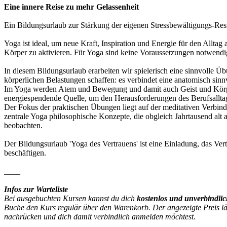
Eine innere Reise zu mehr Gelassenheit
Ein Bildungsurlaub zur Stärkung der eigenen Stressbewältigungs-Re
Yoga ist ideal, um neue Kraft, Inspiration und Energie für den Allt
Körper zu aktivieren. Für Yoga sind keine Voraussetzungen notwendig
In diesem Bildungsurlaub erarbeiten wir spielerisch eine sinnvolle Ü
körperlichen Belastungen schaffen: es verbindet eine anatomisch sinn
Im Yoga werden Atem und Bewegung und damit auch Geist und Körper i
energiespendende Quelle, um den Herausforderungen des Berufsalltag
Der Fokus der praktischen Übungen liegt auf der meditativen Verbi
zentrale Yoga philosophische Konzepte, die obgleich Jahrtausend al
beobachten.
Der Bildungsurlaub 'Yoga des Vertrauens' ist eine Einladung, das Vert
beschäftigen.
____
Infos zur Warteliste
Bei ausgebuchten Kursen kannst du dich
kostenlos und unverbindli
Buche den Kurs regulär über den Warenkorb. Der angezeigte Preis lässt
nachrücken und dich damit verbindlich anmelden möchtest.