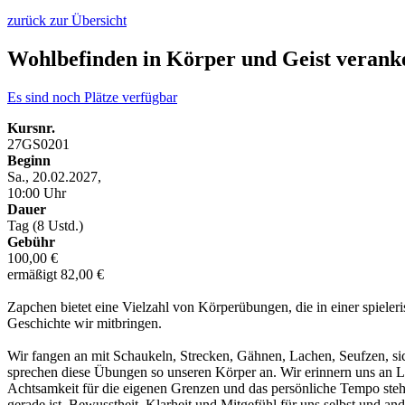
zurück zur Übersicht
Wohlbefinden in Körper und Geist verank
Es sind noch Plätze verfügbar
Kursnr.
27GS0201
Beginn
Sa., 20.02.2027,
10:00 Uhr
Dauer
Tag (8 Ustd.)
Gebühr
100,00 €
ermäßigt 82,00 €
Zapchen bietet eine Vielzahl von Körperübungen, die in einer spiel
Geschichte wir mitbringen.
Wir fangen an mit Schaukeln, Strecken, Gähnen, Lachen, Seufzen, sic
sprechen diese Übungen so unseren Körper an. Wir erinnern uns an L
Achtsamkeit für die eigenen Grenzen und das persönliche Tempo steh
gerade ist. Bewusstheit, Klarheit und Mitgefühl für uns selbst und a