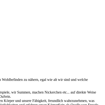
n Wohlbefinden zu nähern, egal wie alt wir sind und welche
rspiele, wir Summen, machen Nickerchen etc... auf direkte Weise
 DaSein.
nen Körper und unsere Fähigkeit, freundlich wahrzunehmen, was
smöglichkeiten und erfahren unser KörperSein als Quelle von Freude