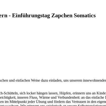
ern - Einführungstag Zapchen Somatics
erischen und einfachen Weise dazu einladen, uns unserem innewohnende
h-Schütteln, sich locker hängen lassen, Hüpfen, erinnern uns an Kinde
eichtigkeit, inneren Fluss, Wärme und Verbundenheit: an das einfache
en im Mittelpunkt jeder Übung und fördern das Vertrauen in den eige
ndere wachsen. Wir erinnern uns spielerisch an unsere Selbstregulation