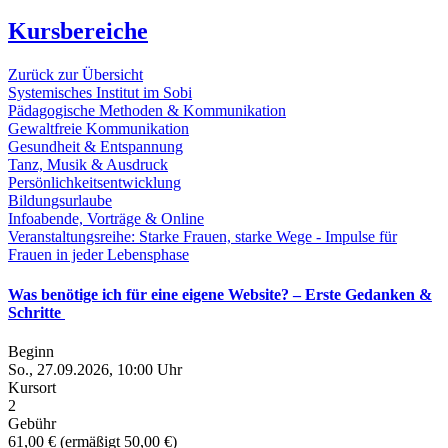
Kursbereiche
Zurück zur Übersicht
Systemisches Institut im Sobi
Pädagogische Methoden & Kommunikation
Gewaltfreie Kommunikation
Gesundheit & Entspannung
Tanz, Musik & Ausdruck
Persönlichkeitsentwicklung
Bildungsurlaube
Infoabende, Vorträge & Online
Veranstaltungsreihe: Starke Frauen, starke Wege - Impulse für
Frauen in jeder Lebensphase
Was benötige ich für eine eigene Website? – Erste Gedanken &
Schritte
Beginn
So., 27.09.2026, 10:00 Uhr
Kursort
2
Gebühr
61,00 € (ermäßigt 50,00 €)