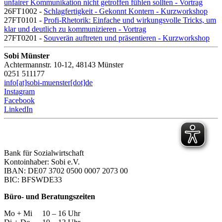
unfairer Kommunikation nicht getroffen fühlen sollten - Vortrag
26FT1002 -
Schlagfertigkeit - Gekonnt Kontern - Kurzworkshop
27FT0101 -
Profi-Rhetorik: Einfache und wirkungsvolle Tricks, um
klar und deutlich zu kommunizieren - Vortrag
27FT0201 -
Souverän auftreten und präsentieren - Kurzworkshop
Sobi Münster
Achtermannstr. 10-12, 48143 Münster
0251 511177
info[at]sobi-muenster[dot]de
Instagram
Facebook
LinkedIn
Bank für Sozialwirtschaft
Kontoinhaber: Sobi e.V.
IBAN: DE07 3702 0500 0007 2073 00
BIC: BFSWDE33
Büro- und Beratungszeiten
Mo + Mi 10 – 16 Uhr