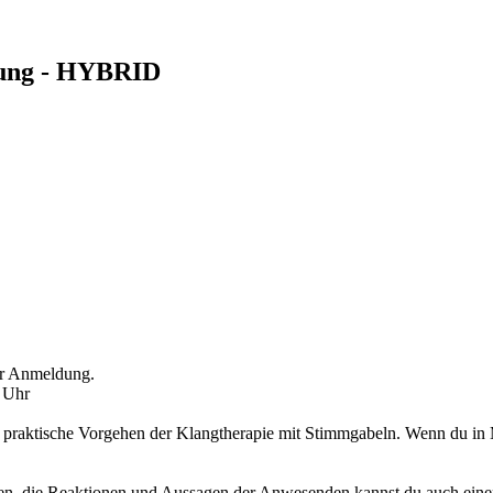
rung - HYBRID
er Anmeldung.
0 Uhr
 praktische Vorgehen der Klangtherapie mit Stimmgabeln. Wenn du in M
hauen, die Reaktionen und Aussagen der Anwesenden kannst du auch ei