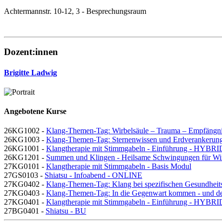
Achtermannstr. 10-12, 3 - Besprechungsraum
Dozent:innen
Brigitte Ladwig
Angebotene Kurse
26KG1002 -
Klang-Themen-Tag: Wirbelsäule – Trauma – Empfängni
26KG1003 -
Klang-Themen-Tag: Sternenwissen und Erdverankerun
26KG1001 -
Klangtherapie mit Stimmgabeln - Einführung - HYBRI
26KG1201 -
Summen und Klingen - Heilsame Schwingungen für Wir
27KG0101 -
Klangtherapie mit Stimmgabeln - Basis Modul
27GS0103 -
Shiatsu - Infoabend - ONLINE
27KG0402 -
Klang-Themen-Tag: Klang bei spezifischen Gesundhei
27KG0403 -
Klang-Themen-Tag: In die Gegenwart kommen - und de
27KG0401 -
Klangtherapie mit Stimmgabeln - Einführung - HYBRI
27BG0401 -
Shiatsu - BU