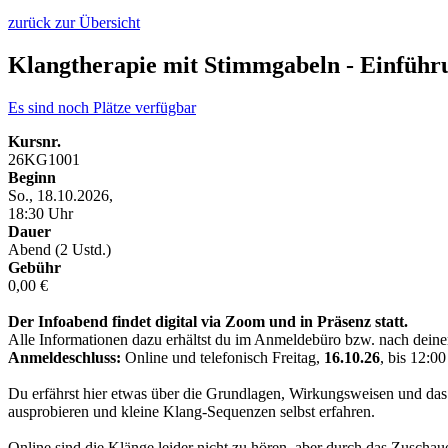
zurück zur Übersicht
Klangtherapie mit Stimmgabeln - Einfüh
Es sind noch Plätze verfügbar
Kursnr.
26KG1001
Beginn
So., 18.10.2026,
18:30 Uhr
Dauer
Abend (2 Ustd.)
Gebühr
0,00 €
Der Infoabend findet digital via Zoom und in Präsenz statt.
Alle Informationen dazu erhältst du im Anmeldebüro bzw. nach dein
Anmeldeschluss:
Online und telefonisch Freitag,
16.10.26
, bis 12:0
Du erfährst hier etwas über die Grundlagen, Wirkungsweisen und das
ausprobieren und kleine Klang-Sequenzen selbst erfahren.
Online sind die Klänge leider nicht zu hören, aber durch das Zusc