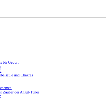
s bis Geburt
g
D
belsäule und Chakras
tsthemen
r Zauber der Angel-Tuner
D