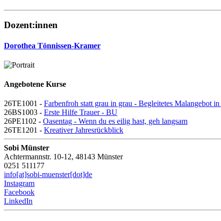
Dozent:innen
Dorothea Tönnissen-Kramer
Angebotene Kurse
26TE1001 -
Farbenfroh statt grau in grau - Begleitetes Malangebot i
26BS1003 -
Erste Hilfe Trauer - BU
26PE1102 -
Oasentag - Wenn du es eilig hast, geh langsam
26TE1201 -
Kreativer Jahresrückblick
Sobi Münster
Achtermannstr. 10-12, 48143 Münster
0251 511177
info[at]sobi-muenster[dot]de
Instagram
Facebook
LinkedIn