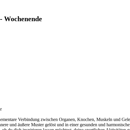
 - Wochenende
r
ie elementare Verbindung zwischen Organen, Knochen, Muskeln und Gel
nnere und äußere Muster gelöst und in einer gesunden und harmonische
b du dich inspirieren lassen möchtest, deine sportlichen Aktivitäten g