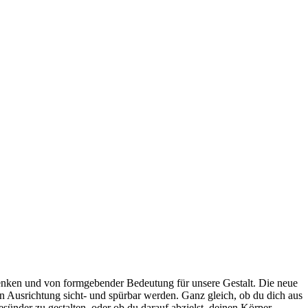
enken und von formgebender Bedeutung für unsere Gestalt. Die neue
n Ausrichtung sicht- und spürbar werden. Ganz gleich, ob du dich aus
esünder zu gestalten, oder ob du darauf abzielst, deinen Körper