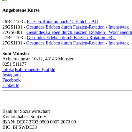
Angebotene Kurse
26BG1103 -
Faszien-Rotation nach G. Eibich - BU
26GS1101 -
Gesundes Erleben durch Faszien-Rotation - Intensivtag
27GS0301 -
Gesundes Erleben durch Faszien-Rotation - Wochenend
27BG1103 -
Gesundes Erleben durch Faszien-Rotation - BU
27GS1101 -
Gesundes Erleben durch Faszien-Rotation - Intensivtag
Sobi Münster
Achtermannstr. 10-12, 48143 Münster
0251 511177
info[at]sobi-muenster[dot]de
Instagram
Facebook
LinkedIn
Bank für Sozialwirtschaft
Kontoinhaber: Sobi e.V.
IBAN: DE07 3702 0500 0007 2073 00
BIC: BFSWDE33