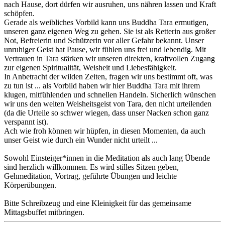
nach Hause, dort dürfen wir ausruhen, uns nähren lassen und Kraft
schöpfen.
Gerade als weibliches Vorbild kann uns Buddha Tara ermutigen,
unseren ganz eigenen Weg zu gehen. Sie ist als Retterin aus großer
Not, Befreierin und Schützerin vor aller Gefahr bekannt. Unser
unruhiger Geist hat Pause, wir fühlen uns frei und lebendig. Mit
Vertrauen in Tara stärken wir unseren direkten, kraftvollen Zugang
zur eigenen Spiritualität, Weisheit und Liebesfähigkeit.
In Anbetracht der wilden Zeiten, fragen wir uns bestimmt oft, was
zu tun ist ... als Vorbild haben wir hier Buddha Tara mit ihrem
klugen, mitfühlenden und schnellen Handeln. Sicherlich wünschen
wir uns den weiten Weisheitsgeist von Tara, den nicht urteilenden
(da die Urteile so schwer wiegen, dass unser Nacken schon ganz
verspannt ist).
Ach wie froh können wir hüpfen, in diesen Momenten, da auch
unser Geist wie durch ein Wunder nicht urteilt ...
Sowohl Einsteiger*innen in die Meditation als auch lang Übende
sind herzlich willkommen. Es wird stilles Sitzen geben,
Gehmeditation, Vortrag, geführte Übungen und leichte
Körperübungen.
Bitte Schreibzeug und eine Kleinigkeit für das gemeinsame
Mittagsbuffet mitbringen.