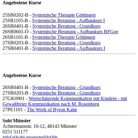
Angebotene Kurse
25SB0202-B -
Systemische Therapie Göttingen
25SB1105-B -
Systemische Beratung - Aufbaukurs I
26SB0401-B -
Systemische Beratung - Grundkurs
26SB0601-Ö -
Systemische Beratung - Aufbaukurs BFGoe
26SB1101-B -
Systemische Therapie Göttingen
27SB0203-B -
Systemische Beratung - Grundkurs
27SB0401-B -
Systemische Beratung - Aufbaukurs I
Angebotene Kurse
26SB0401-B -
Systemische Beratung - Grundkurs
27SB0203-B -
Systemische Beratung - Grundkurs
27GK0901 -
Wertschätzende Kommunikation mit Kindern - mit
Gewaltfreier Kommunikation nach M. Rosenberg
27PE1101 -
The Work of Byron Katie
Sobi Münster
Achtermannstr. 10-12, 48143 Münster
0251 511177
info[at]sobi-muenster[dot]de