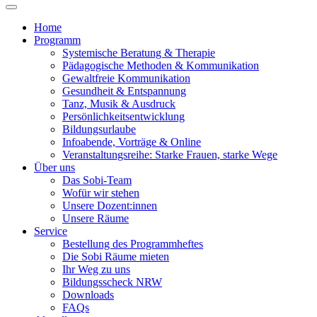
Home
Programm
Systemische Beratung & Therapie
Pädagogische Methoden & Kommunikation
Gewaltfreie Kommunikation
Gesundheit & Entspannung
Tanz, Musik & Ausdruck
Persönlichkeitsentwicklung
Bildungsurlaube
Infoabende, Vorträge & Online
Veranstaltungsreihe: Starke Frauen, starke Wege
Über uns
Das Sobi-Team
Wofür wir stehen
Unsere Dozent:innen
Unsere Räume
Service
Bestellung des Programmheftes
Die Sobi Räume mieten
Ihr Weg zu uns
Bildungsscheck NRW
Downloads
FAQs