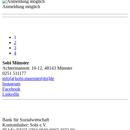
Anmeldung möglich
1
2
3
4
Sobi Münster
Achtermannstr. 10-12, 48143 Münster
0251 511177
info[at]sobi-muenster[dot]de
Instagram
Facebook
LinkedIn
Bank für Sozialwirtschaft
Kontoinhaber: Sobi e.V.