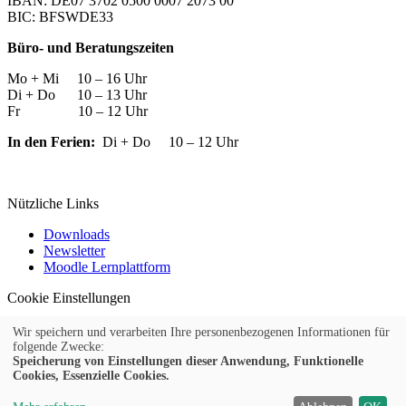
IBAN: DE07 3702 0500 0007 2073 00
BIC: BFSWDE33
Büro- und Beratungszeiten
Mo + Mi 10 – 16 Uhr
Di + Do 10 – 13 Uhr
Fr 10 – 12 Uhr
In den Ferien:
Di + Do 10 – 12 Uhr
Nützliche Links
Downloads
Newsletter
Moodle Lernplattform
Cookie Einstellungen
Widerrufsformular
Wir speichern und verarbeiten Ihre personenbezogenen Informationen für
© 2026 Kufer Software GmbH
folgende Zwecke:
Speicherung von Einstellungen dieser Anwendung, Funktionelle
Cookies, Essenzielle Cookies.
Impressum
AGB