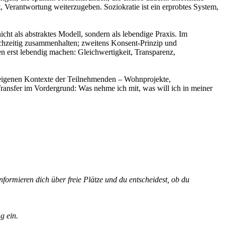
lt, Verantwortung weiterzugeben. Soziokratie ist ein erprobtes System,
ht als abstraktes Modell, sondern als lebendige Praxis. Im
ichzeitig zusammenhalten; zweitens Konsent-Prinzip und
n erst lebendig machen: Gleichwertigkeit, Transparenz,
e eigenen Kontexte der Teilnehmenden – Wohnprojekte,
 Transfer im Vordergrund: Was nehme ich mit, was will ich in meiner
nformieren dich über freie Plätze und du entscheidest, ob du
g ein.