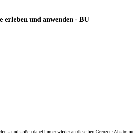
ie erleben und anwenden - BU
iden – und stoßen dabei immer wieder an dieselben Grenzen: Abstimmun