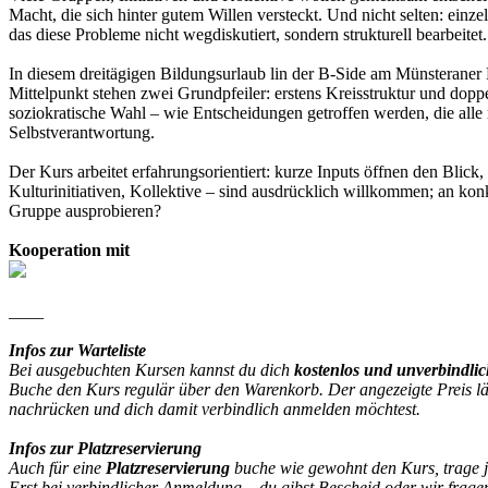
Macht, die sich hinter gutem Willen versteckt. Und nicht selten: einze
das diese Probleme nicht wegdiskutiert, sondern strukturell bearbeitet.
In diesem dreitägigen Bildungsurlaub lin der B-Side am Münsteraner 
Mittelpunkt stehen zwei Grundpfeiler: erstens Kreisstruktur und dop
soziokratische Wahl – wie Entscheidungen getroffen werden, die alle
Selbstverantwortung.
Der Kurs arbeitet erfahrungsorientiert: kurze Inputs öffnen den Bl
Kulturinitiativen, Kollektive – sind ausdrücklich willkommen; an konk
Gruppe ausprobieren?
Kooperation mit
____
Infos zur Warteliste
Bei ausgebuchten Kursen kannst du dich
kostenlos und unverbindli
Buche den Kurs regulär über den Warenkorb. Der angezeigte Preis lässt
nachrücken und dich damit verbindlich anmelden möchtest.
Infos zur Platzreservierung
Auch für eine
Platzreservierung
buche wie gewohnt den Kurs, trage 
Erst bei verbindlicher Anmeldung – du gibst Bescheid oder wir frage