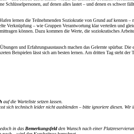
lne Schlüsselpersonen, auf denen alles lastet – und denen es schwer fäl
Hafen lernen die Teilnehmenden Soziokratie von Grund auf kennen – nic
pelte Verknüpfung – wie Gruppen Verantwortung klar verteilen und gle
 mittragen können. Dazu kommen die Werte, die soziokratisches Arbeite
ick, Übungen und Erfahrungsaustausch machen das Gelernte spürbar. Di
reten Beispielen lässt sich am besten lernen. Am dritten Tag steht der
ch
auf die Warteliste setzen lassen.
 sich technisch leider nicht ausblenden – bitte ignoriere diesen. Wir i
jedoch in das
Bemerkungsfeld
den Wunsch nach einer Platzreservierun
n nach – wird der Kursbeitrag berechnet.