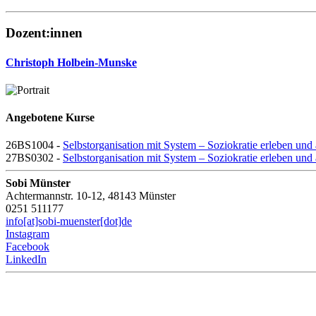
Dozent:innen
Christoph Holbein-Munske
Angebotene Kurse
26BS1004 -
Selbstorganisation mit System – Soziokratie erleben u
27BS0302 -
Selbstorganisation mit System – Soziokratie erleben u
Sobi Münster
Achtermannstr. 10-12, 48143 Münster
0251 511177
info[at]sobi-muenster[dot]de
Instagram
Facebook
LinkedIn