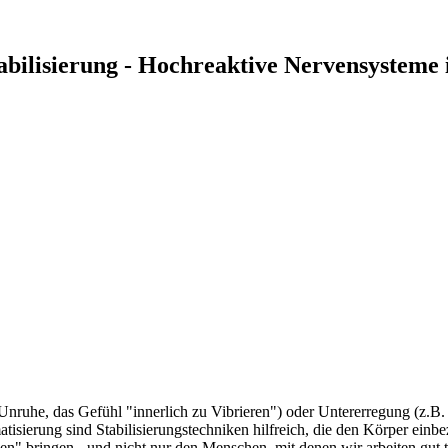
bilisierung - Hochreaktive Nervensysteme 
ruhe, das Gefühl "innerlich zu Vibrieren") oder Untererregung (z.B. D
ierung sind Stabilisierungstechniken hilfreich, die den Körper einbez
" bringen - und nicht nur den Menschen, mit denen wir arbeiten gut t