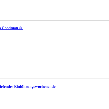
itas Goodman ®
ertiefendes Einführungswochenende