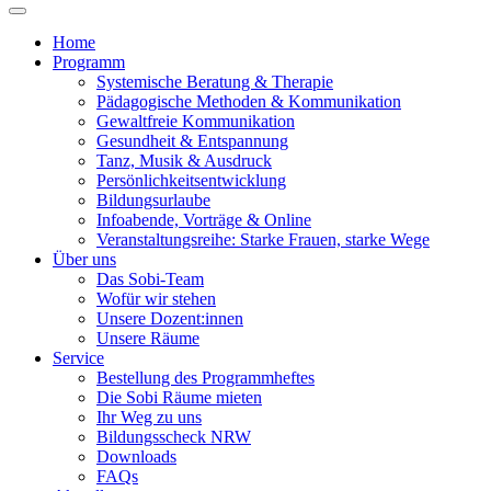
Home
Programm
Systemische Beratung & Therapie
Pädagogische Methoden & Kommunikation
Gewaltfreie Kommunikation
Gesundheit & Entspannung
Tanz, Musik & Ausdruck
Persönlichkeitsentwicklung
Bildungsurlaube
Infoabende, Vorträge & Online
Veranstaltungsreihe: Starke Frauen, starke Wege
Über uns
Das Sobi-Team
Wofür wir stehen
Unsere Dozent:innen
Unsere Räume
Service
Bestellung des Programmheftes
Die Sobi Räume mieten
Ihr Weg zu uns
Bildungsscheck NRW
Downloads
FAQs