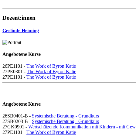
Dozent:innen
Gerlinde Heiming
Angebotene Kurse
26PE1101 -
The Work of Byron Katie
27PE0301 -
The Work of Byron Katie
27PE1101 -
The Work of Byron Katie
Angebotene Kurse
26SB0401-B -
Systemische Beratung - Grundkurs
27SB0203-B -
Systemische Beratung - Grundkurs
27GK0901 -
Wertschätzende Kommunikation mit Kindern - mit Gew
27PE1101 -
The Work of Byron Katie