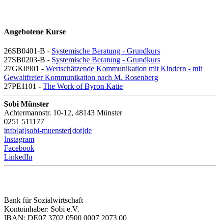
Angebotene Kurse
26SB0401-B -
Systemische Beratung - Grundkurs
27SB0203-B -
Systemische Beratung - Grundkurs
27GK0901 -
Wertschätzende Kommunikation mit Kindern - mit
Gewaltfreier Kommunikation nach M. Rosenberg
27PE1101 -
The Work of Byron Katie
Sobi Münster
Achtermannstr. 10-12, 48143 Münster
0251 511177
info[at]sobi-muenster[dot]de
Instagram
Facebook
LinkedIn
Bank für Sozialwirtschaft
Kontoinhaber: Sobi e.V.
IBAN: DE07 3702 0500 0007 2073 00