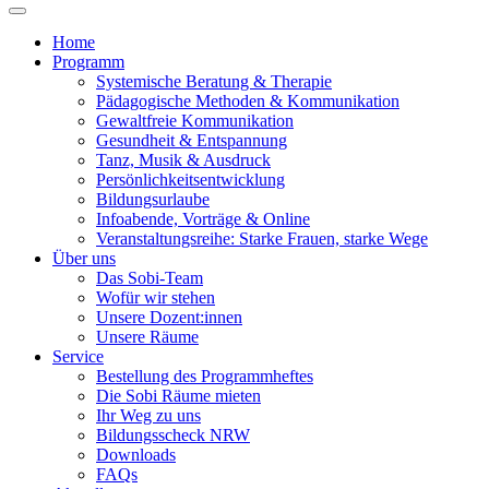
Home
Programm
Systemische Beratung & Therapie
Pädagogische Methoden & Kommunikation
Gewaltfreie Kommunikation
Gesundheit & Entspannung
Tanz, Musik & Ausdruck
Persönlichkeitsentwicklung
Bildungsurlaube
Infoabende, Vorträge & Online
Veranstaltungsreihe: Starke Frauen, starke Wege
Über uns
Das Sobi-Team
Wofür wir stehen
Unsere Dozent:innen
Unsere Räume
Service
Bestellung des Programmheftes
Die Sobi Räume mieten
Ihr Weg zu uns
Bildungsscheck NRW
Downloads
FAQs