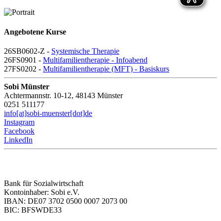
Angebotene Kurse
26SB0602-Z -
Systemische Therapie
26FS0901 -
Multifamilientherapie - Infoabend
27FS0202 -
Multifamilientherapie (MFT) - Basiskurs
Sobi Münster
Achtermannstr. 10-12, 48143 Münster
0251 511177
info[at]sobi-muenster[dot]de
Instagram
Facebook
LinkedIn
Bank für Sozialwirtschaft
Kontoinhaber: Sobi e.V.
IBAN: DE07 3702 0500 0007 2073 00
BIC: BFSWDE33