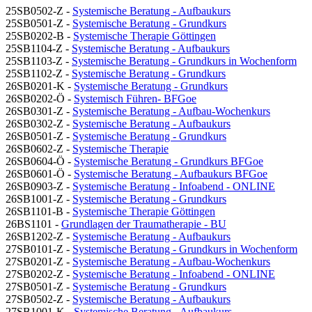
25SB0502-Z -
Systemische Beratung - Aufbaukurs
25SB0501-Z -
Systemische Beratung - Grundkurs
25SB0202-B -
Systemische Therapie Göttingen
25SB1104-Z -
Systemische Beratung - Aufbaukurs
25SB1103-Z -
Systemische Beratung - Grundkurs in Wochenform
25SB1102-Z -
Systemische Beratung - Grundkurs
26SB0201-K -
Systemische Beratung - Grundkurs
26SB0202-Ö -
Systemisch Führen- BFGoe
26SB0301-Z -
Systemische Beratung - Aufbau-Wochenkurs
26SB0302-Z -
Systemische Beratung - Aufbaukurs
26SB0501-Z -
Systemische Beratung - Grundkurs
26SB0602-Z -
Systemische Therapie
26SB0604-Ö -
Systemische Beratung - Grundkurs BFGoe
26SB0601-Ö -
Systemische Beratung - Aufbaukurs BFGoe
26SB0903-Z -
Systemische Beratung - Infoabend - ONLINE
26SB1001-Z -
Systemische Beratung - Grundkurs
26SB1101-B -
Systemische Therapie Göttingen
26BS1101 -
Grundlagen der Traumatherapie - BU
26SB1202-Z -
Systemische Beratung - Aufbaukurs
27SB0101-Z -
Systemische Beratung - Grundkurs in Wochenform
27SB0201-Z -
Systemische Beratung - Aufbau-Wochenkurs
27SB0202-Z -
Systemische Beratung - Infoabend - ONLINE
27SB0501-Z -
Systemische Beratung - Grundkurs
27SB0502-Z -
Systemische Beratung - Aufbaukurs
27SB1001-K -
Systemische Beratung - Aufbaukurs