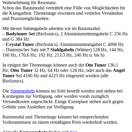
Wahrnehmung für Resonanz.
Schon das Basismodul vermittelt eine Fülle von Möglichkeiten für
die Klangarbeit. Thementage erweitern und vertiefen Verständnis
und Praxismöglichkeiten.
Mit diesen Stimmgabeln arbeiten wir im Basismodul:
–
Bodytuner Set
(BioSonics), 2 Aluminiumstimmgabeln C 256 Hz
und G 384 Hz
–
Crystal Tuner
(BioSonics), Aluminiumstimmgabel C 4096 Hz
– Diatonischer Satz mit
7 Stahlgabeln
(Wittner) 128 Hz, 144 Hz,
160 Hz, 170,6 Hz, 192 Hz, 213,3 Hz, 240 Hz (c bis h)
In einigen der Thementage können auch der
Om Tuner
136,1
Hz,
Otto Tuner
32 Hz, 64 Hz oder 128 Hz, oder auch das
Angel
Tuner
Set 4160 Hz und 4225 Hz eingesetzt werden (alle
BioSonics).
Die
Stimmgabeln
können im Sobi bestellt werden und stehen bei
Kursbeginn zur Verfügung, oder werden vorab zuzüglich
Versandkosten zugeschickt. Einige Exemplare stehen auch gegen
Gebühr zum Ausleihen zur Verfügung.
Basismodul und Thementage können bei entsprechenden
Vorkenntnissen zu einem ermäßigten Preis wiederholt werden.