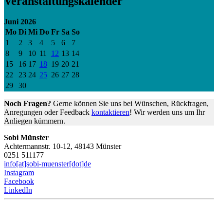
Veranstaltungskalender
Juni 2026
Mo
Di
Mi
Do
Fr
Sa
So
1
2
3
4
5
6
7
8
9
10
11
12
13
14
15
16
17
18
19
20
21
22
23
24
25
26
27
28
29
30
Noch Fragen?
Gerne können Sie uns bei Wünschen, Rückfragen,
Anregungen oder Feedback
kontaktieren
! Wir werden uns um Ihr
Anliegen kümmern.
Sobi Münster
Achtermannstr. 10-12, 48143 Münster
0251 511177
info[at]sobi-muenster[dot]de
Instagram
Facebook
LinkedIn