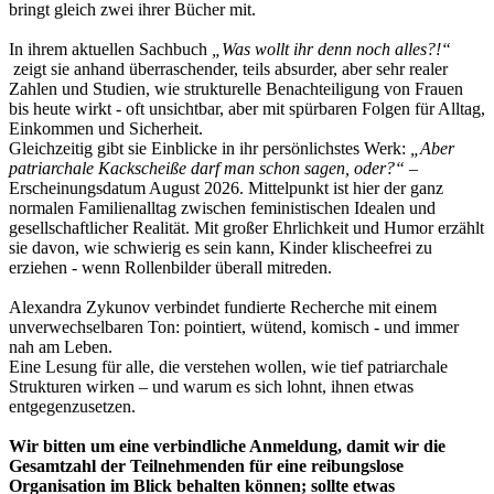
bringt gleich zwei ihrer Bücher mit.
In ihrem aktuellen Sachbuch
„Was wollt ihr denn noch alles?!“
zeigt sie anhand überraschender, teils absurder, aber sehr realer
Zahlen und Studien, wie strukturelle Benachteiligung von Frauen
bis heute wirkt - oft unsichtbar, aber mit spürbaren Folgen für Alltag,
Einkommen und Sicherheit.
Gleichzeitig gibt sie Einblicke in ihr persönlichstes Werk:
„Aber
patriarchale Kackscheiße darf man schon sagen, oder?“
–
Erscheinungsdatum August 2026. Mittelpunkt ist hier der ganz
normalen Familienalltag zwischen feministischen Idealen und
gesellschaftlicher Realität. Mit großer Ehrlichkeit und Humor erzählt
sie davon, wie schwierig es sein kann, Kinder klischeefrei zu
erziehen - wenn Rollenbilder überall mitreden.
Alexandra Zykunov verbindet fundierte Recherche mit einem
unverwechselbaren Ton: pointiert, wütend, komisch - und immer
nah am Leben.
Eine Lesung für alle, die verstehen wollen, wie tief patriarchale
Strukturen wirken – und warum es sich lohnt, ihnen etwas
entgegenzusetzen.
Wir bitten um eine verbindliche Anmeldung, damit wir die
Gesamtzahl der Teilnehmenden für eine reibungslose
Organisation im Blick behalten können; sollte etwas